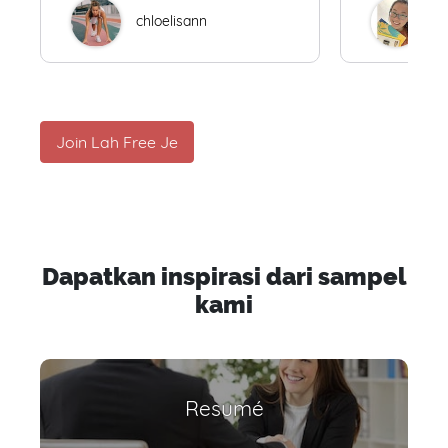
chloelisann
W
Join Lah Free Je
Dapatkan inspirasi dari sampel
kami
Resumé