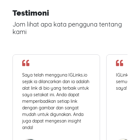
Testimoni
Jom lihat apa kata pengguna tentang
kami
Saya telah mengguna IGLinks.io
IGLinks.io
sejak ia dilancarkan dan ia adalah
semua profil
alat link di bio yang terbaik untuk
saya! Mudah
saya setakat ini. Anda dapat
memperibadikan setiap link
dengan gambar dan sangat
mudah untuk digunakan. Anda
juga dapat mengesan insight
anda!