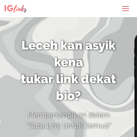
Leceh kan asyik
kena
tukar link dekat
bio?
Memperkenalkan sistem
"Satu Link Untuk Semua"