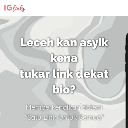
Leceh kan asyik
kena
tukar link dekat
bio?
Memperkenalkan sistem
"Satu Link Untuk Semua"