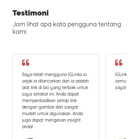
Testimoni
Jom lihat apa kata pengguna tentang
kami
Saya telah mengguna IGLinks.io
IGLinks.io
sejak ia dilancarkan dan ia adalah
semua profil
alat link di bio yang terbaik untuk
saya! Mudah
saya setakat ini. Anda dapat
memperibadikan setiap link
dengan gambar dan sangat
mudah untuk digunakan. Anda
juga dapat mengesan insight
anda!