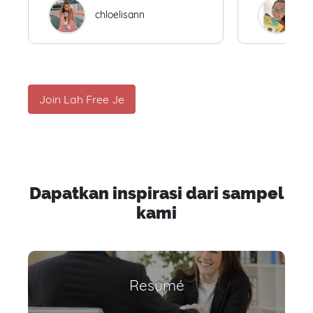
chloelisann
W
Join Lah Free Je
Dapatkan inspirasi dari sampel
kami
Resumé