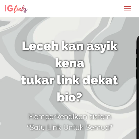
Leceh kan asyik
kena
tukar link dekat
bio?
Memperkenalkan sistem
"Satu Link Untuk Semua"