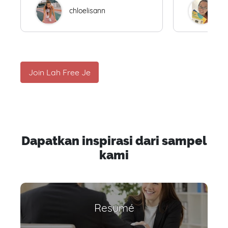
chloelisann
W
Join Lah Free Je
Dapatkan inspirasi dari sampel
kami
Resumé