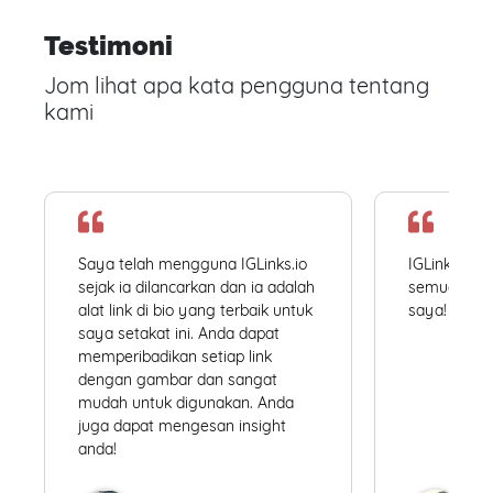
Testimoni
Jom lihat apa kata pengguna tentang
kami
Saya telah mengguna IGLinks.io
IGLinks.io
sejak ia dilancarkan dan ia adalah
semua profil
alat link di bio yang terbaik untuk
saya! Mudah
saya setakat ini. Anda dapat
memperibadikan setiap link
dengan gambar dan sangat
mudah untuk digunakan. Anda
juga dapat mengesan insight
anda!