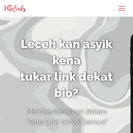
Leceh kan asyik
kena
tukar link dekat
bio?
Memperkenalkan sistem
"Satu Link Untuk Semua"