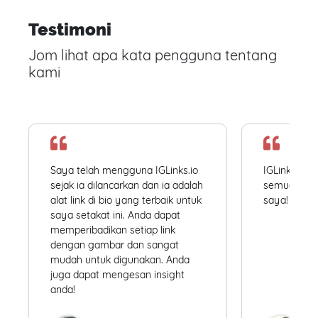
Testimoni
Jom lihat apa kata pengguna tentang
kami
Saya telah mengguna IGLinks.io
IGLinks.io
sejak ia dilancarkan dan ia adalah
semua profil
alat link di bio yang terbaik untuk
saya! Mudah
saya setakat ini. Anda dapat
memperibadikan setiap link
dengan gambar dan sangat
mudah untuk digunakan. Anda
juga dapat mengesan insight
anda!