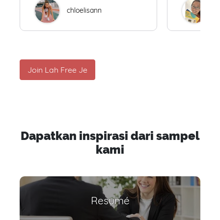
chloelisann
W
Join Lah Free Je
Dapatkan inspirasi dari sampel
kami
Resumé