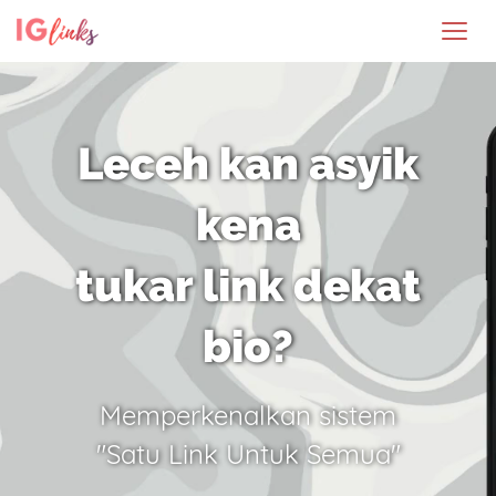
Leceh kan asyik
kena
tukar link dekat
bio?
Memperkenalkan sistem
"Satu Link Untuk Semua"