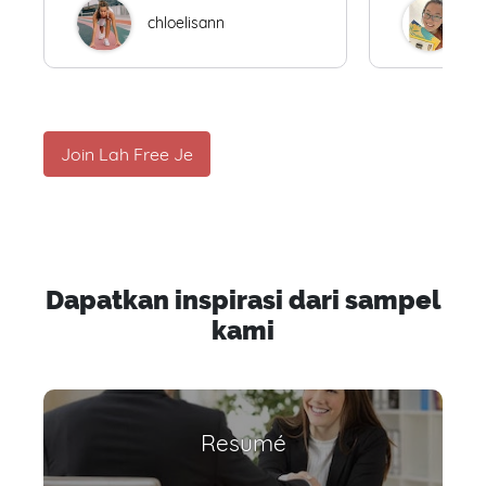
chloelisann
W
Join Lah Free Je
Dapatkan inspirasi dari sampel
kami
Resumé