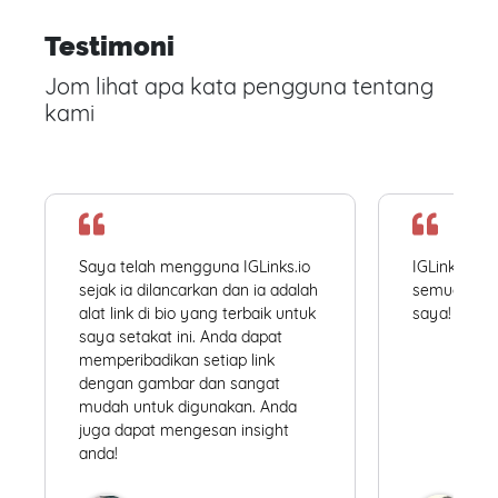
Testimoni
Jom lihat apa kata pengguna tentang
kami
Saya telah mengguna IGLinks.io
IGLinks.io
sejak ia dilancarkan dan ia adalah
semua profil
alat link di bio yang terbaik untuk
saya! Mudah
saya setakat ini. Anda dapat
memperibadikan setiap link
dengan gambar dan sangat
mudah untuk digunakan. Anda
juga dapat mengesan insight
anda!