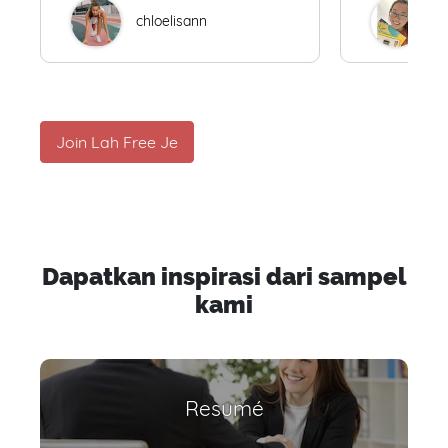
chloelisann
W
Join Lah Free Je
Dapatkan inspirasi dari sampel
kami
Resumé