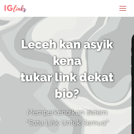
Leceh kan asyik
kena
tukar link dekat
bio?
Memperkenalkan sistem
"Satu Link Untuk Semua"