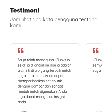
Testimoni
Jom lihat apa kata pengguna tentang
kami
Saya telah mengguna IGLinks.io
IGLinks.io
sejak ia dilancarkan dan ia adalah
semua profil
alat link di bio yang terbaik untuk
saya! Mudah
saya setakat ini. Anda dapat
memperibadikan setiap link
dengan gambar dan sangat
mudah untuk digunakan. Anda
juga dapat mengesan insight
anda!