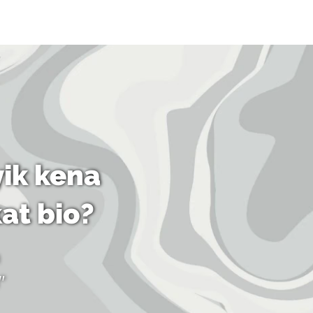
ik kena
kat bio?
"