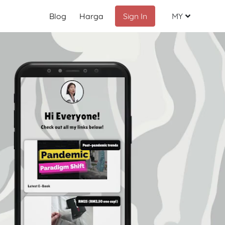
Blog
Harga
Sign In
MY
Malay
English
Chinese
Indonesia
Russian