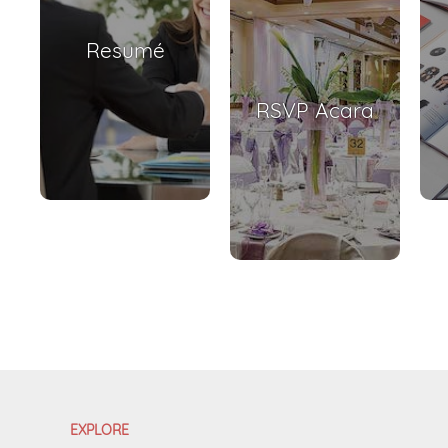
Resumé
RSVP Acara
EXPLORE