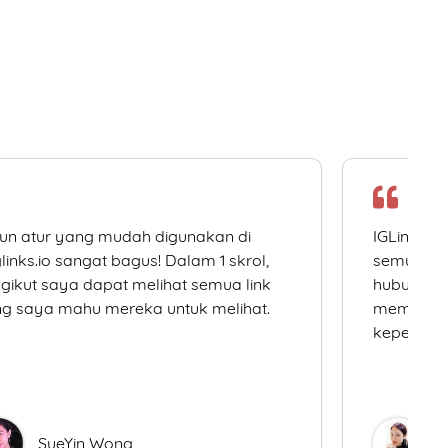
un atur yang mudah digunakan di
IGLinks.i
links.io sangat bagus! Dalam 1 skrol,
semua me
gikut saya dapat melihat semua link
hubungan 
g saya mahu mereka untuk melihat.
memudahk
keperluan
SueYin Wong
D