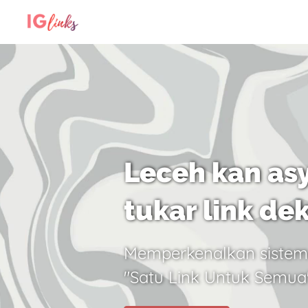
Leceh kan asy
tukar link de
Memperkenalkan sistem
"Satu Link Untuk Semua