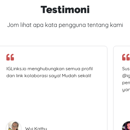
Testimoni
Jom lihat apa kata pengguna tentang kami
IGLinks.io menghubungkan semua profil
Sus
dan link kolaborasi saya! Mudah sekali!
@ig
pen
yan
Wui Kathy