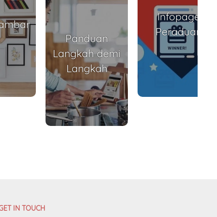
Infopage
Gambar
Peraduan
Panduan
Langkah demi
Langkah
GET IN TOUCH