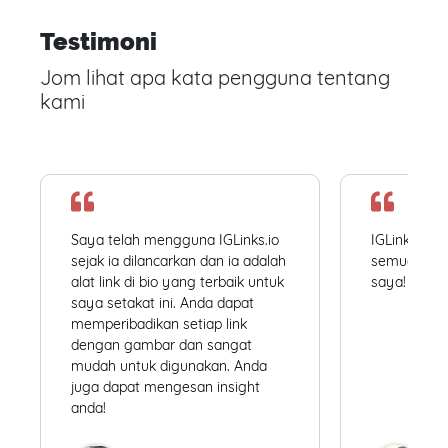
Testimoni
Jom lihat apa kata pengguna tentang
kami
Saya telah mengguna IGLinks.io
IGLinks.io
sejak ia dilancarkan dan ia adalah
semua profil
alat link di bio yang terbaik untuk
saya! Mudah
saya setakat ini. Anda dapat
memperibadikan setiap link
dengan gambar dan sangat
mudah untuk digunakan. Anda
juga dapat mengesan insight
anda!