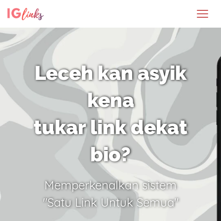
Leceh kan asyik
kena
tukar link dekat
bio?
Memperkenalkan sistem
"Satu Link Untuk Semua"