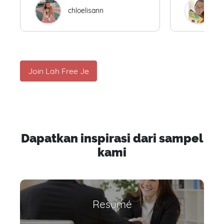
chloelisann
W
Join Lah Free Je
Dapatkan inspirasi dari sampel
kami
Resumé