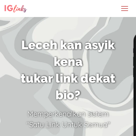
Leceh kan asyik
kena
tukar link dekat
bio?
Memperkenalkan sistem
"Satu Link Untuk Semua"