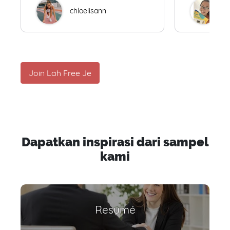
chloelisann
W
Join Lah Free Je
Dapatkan inspirasi dari sampel
kami
Resumé