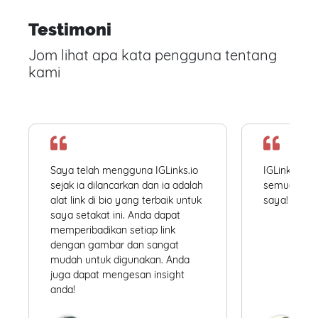
Testimoni
Jom lihat apa kata pengguna tentang
kami
Saya telah mengguna IGLinks.io
IGLinks.io
sejak ia dilancarkan dan ia adalah
semua profil
alat link di bio yang terbaik untuk
saya! Mudah
saya setakat ini. Anda dapat
memperibadikan setiap link
dengan gambar dan sangat
mudah untuk digunakan. Anda
juga dapat mengesan insight
anda!