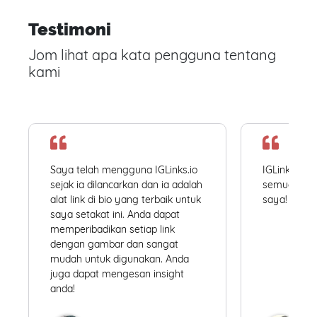
Testimoni
Jom lihat apa kata pengguna tentang
kami
Saya telah mengguna IGLinks.io
IGLinks.io
sejak ia dilancarkan dan ia adalah
semua profil
alat link di bio yang terbaik untuk
saya! Mudah
saya setakat ini. Anda dapat
memperibadikan setiap link
dengan gambar dan sangat
mudah untuk digunakan. Anda
juga dapat mengesan insight
anda!