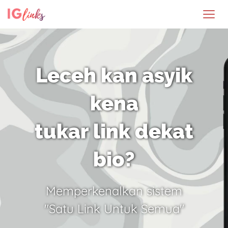
Leceh kan asyik
kena
tukar link dekat
bio?
Memperkenalkan sistem
"Satu Link Untuk Semua"