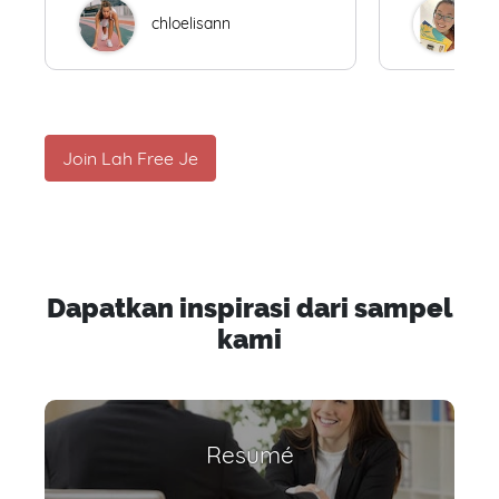
chloelisann
W
Join Lah Free Je
Dapatkan inspirasi dari sampel
kami
Resumé