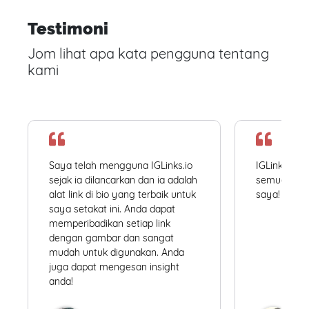
Testimoni
Jom lihat apa kata pengguna tentang
kami
Saya telah mengguna IGLinks.io
IGLinks.io
sejak ia dilancarkan dan ia adalah
semua profil
alat link di bio yang terbaik untuk
saya! Mudah
saya setakat ini. Anda dapat
memperibadikan setiap link
dengan gambar dan sangat
mudah untuk digunakan. Anda
juga dapat mengesan insight
anda!