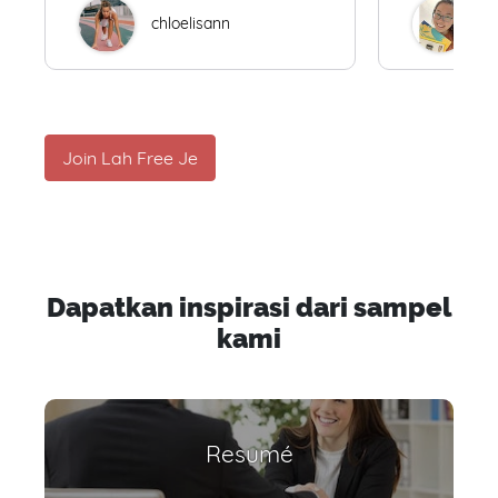
chloelisann
W
Join Lah Free Je
Dapatkan inspirasi dari sampel
kami
Resumé