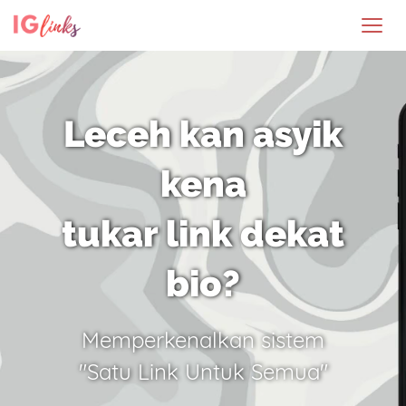
Leceh kan asyik
kena
tukar link dekat
bio?
Memperkenalkan sistem
"Satu Link Untuk Semua"