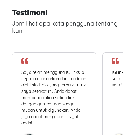
Testimoni
Jom lihat apa kata pengguna tentang
kami
Saya telah mengguna IGLinks.io
IGLinks.io
sejak ia dilancarkan dan ia adalah
semua profil
alat link di bio yang terbaik untuk
saya! Mudah
saya setakat ini. Anda dapat
memperibadikan setiap link
dengan gambar dan sangat
mudah untuk digunakan. Anda
juga dapat mengesan insight
anda!