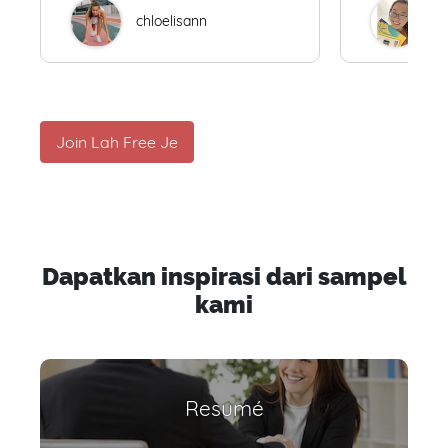
chloelisann
W
Join Lah Free Je
Dapatkan inspirasi dari sampel
kami
Resumé