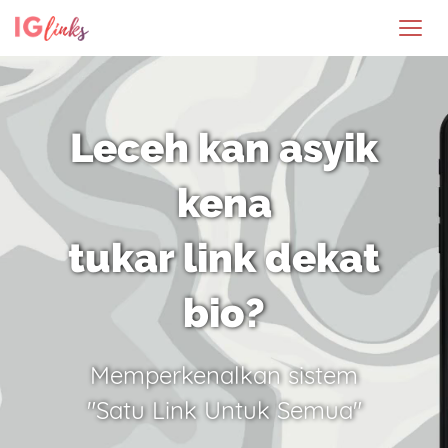
Leceh kan asyik
kena
tukar link dekat
bio?
Memperkenalkan sistem
"Satu Link Untuk Semua"