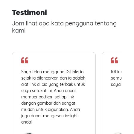
Testimoni
Jom lihat apa kata pengguna tentang
kami
Saya telah mengguna IGLinks.io
IGLinks.io
sejak ia dilancarkan dan ia adalah
semua profil
alat link di bio yang terbaik untuk
saya! Mudah
saya setakat ini. Anda dapat
memperibadikan setiap link
dengan gambar dan sangat
mudah untuk digunakan. Anda
juga dapat mengesan insight
anda!