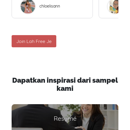
chloelisann
W
Join Lah Free Je
Dapatkan inspirasi dari sampel
kami
Resumé