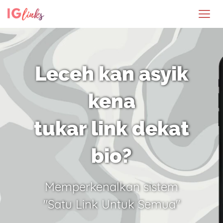
Leceh kan asyik
kena
tukar link dekat
bio?
Memperkenalkan sistem
"Satu Link Untuk Semua"