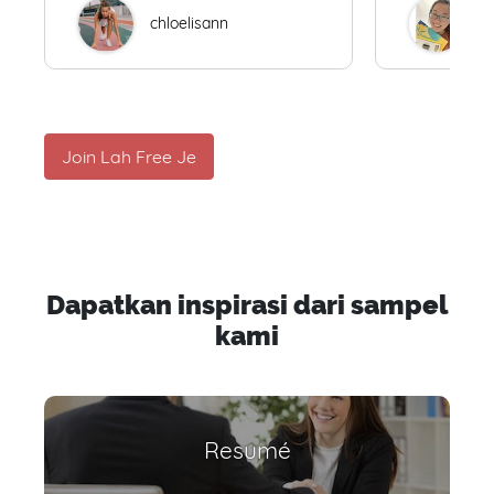
chloelisann
W
Join Lah Free Je
Dapatkan inspirasi dari sampel
kami
Resumé