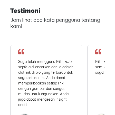
Testimoni
Jom lihat apa kata pengguna tentang
kami
Saya telah mengguna IGLinks.io
IGLinks.io
sejak ia dilancarkan dan ia adalah
semua profil
alat link di bio yang terbaik untuk
saya! Mudah
saya setakat ini. Anda dapat
memperibadikan setiap link
dengan gambar dan sangat
mudah untuk digunakan. Anda
juga dapat mengesan insight
anda!