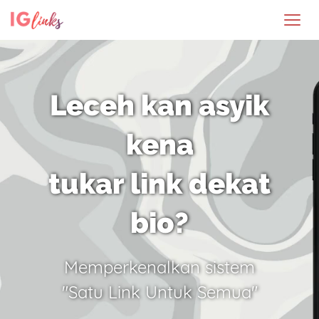
Leceh kan asyik
kena
tukar link dekat
bio?
Memperkenalkan sistem
"Satu Link Untuk Semua"