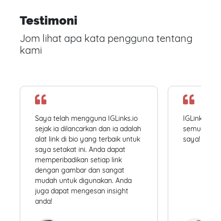
Testimoni
Jom lihat apa kata pengguna tentang
kami
Saya telah mengguna IGLinks.io
IGLinks.io
sejak ia dilancarkan dan ia adalah
semua profil
alat link di bio yang terbaik untuk
saya! Mudah
saya setakat ini. Anda dapat
memperibadikan setiap link
dengan gambar dan sangat
mudah untuk digunakan. Anda
juga dapat mengesan insight
anda!