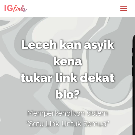
Leceh kan asyik
kena
tukar link dekat
bio?
Memperkenalkan sistem
"Satu Link Untuk Semua"