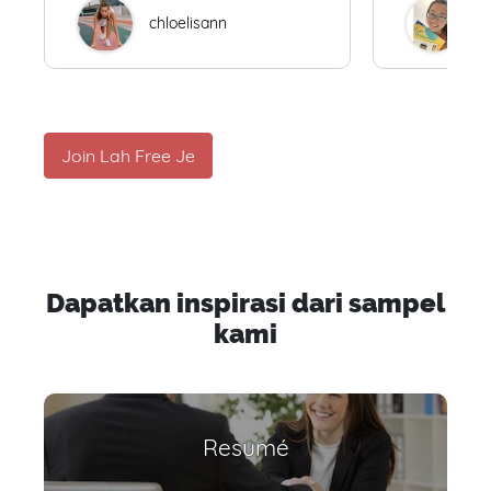
chloelisann
W
Join Lah Free Je
Dapatkan inspirasi dari sampel
kami
Resumé