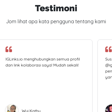
Testimoni
Jom lihat apa kata pengguna tentang kami
IGLinks.io menghubungkan semua profil
Sus
dan link kolaborasi saya! Mudah sekali!
@ig
pen
yan
Wui Kathy