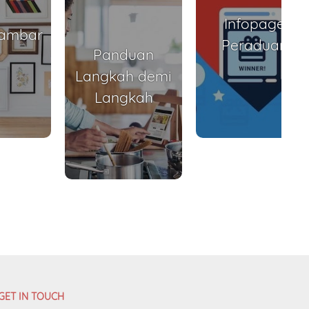
Infopage
Gambar
Peraduan
Panduan
Langkah demi
Langkah
GET IN TOUCH