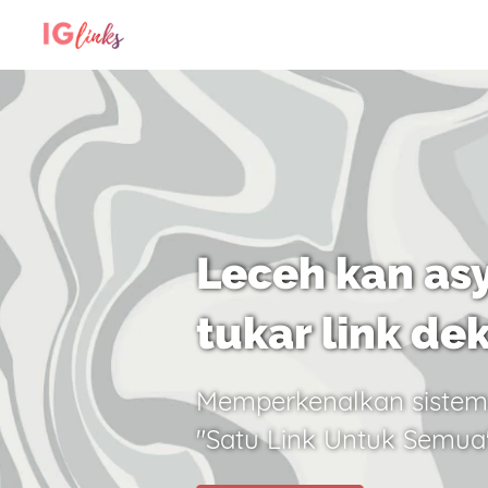
Leceh kan asy
tukar link de
Memperkenalkan sistem
"Satu Link Untuk Semua