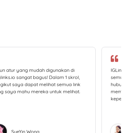
un atur yang mudah digunakan di
IGLinks.i
links.io sangat bagus! Dalam 1 skrol,
semua me
gikut saya dapat melihat semua link
hubungan 
g saya mahu mereka untuk melihat.
memudahk
keperluan
SueYin Wong
D