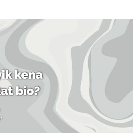
ik kena
kat bio?
"