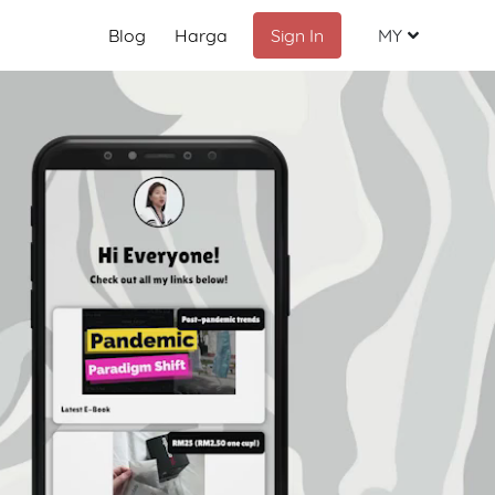
Blog
Harga
Sign In
MY
Malay
English
Chinese
Indonesia
Russian