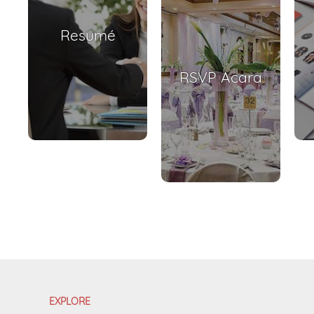
Resumé
RSVP Acara
EXPLORE