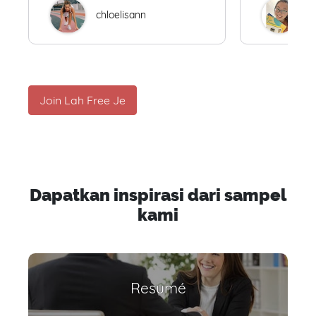
chloelisann
W
Join Lah Free Je
Dapatkan inspirasi dari sampel
kami
Resumé