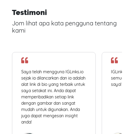
Testimoni
Jom lihat apa kata pengguna tentang
kami
Saya telah mengguna IGLinks.io
IGLinks.io
sejak ia dilancarkan dan ia adalah
semua profil
alat link di bio yang terbaik untuk
saya! Mudah
saya setakat ini. Anda dapat
memperibadikan setiap link
dengan gambar dan sangat
mudah untuk digunakan. Anda
juga dapat mengesan insight
anda!