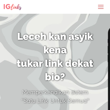
Leceh kan asyik
kena
tukar link dekat
bio?
Memperkenalkan sistem
"Satu Link Untuk Semua"