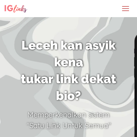
Leceh kan asyik
kena
tukar link dekat
bio?
Memperkenalkan sistem
"Satu Link Untuk Semua"