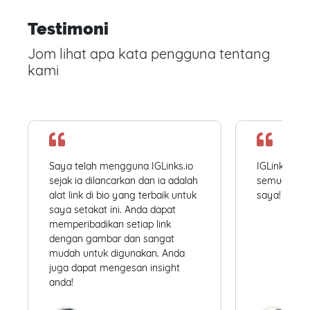
Testimoni
Jom lihat apa kata pengguna tentang
kami
Saya telah mengguna IGLinks.io
IGLinks.io
sejak ia dilancarkan dan ia adalah
semua profil
alat link di bio yang terbaik untuk
saya! Mudah
saya setakat ini. Anda dapat
memperibadikan setiap link
dengan gambar dan sangat
mudah untuk digunakan. Anda
juga dapat mengesan insight
anda!