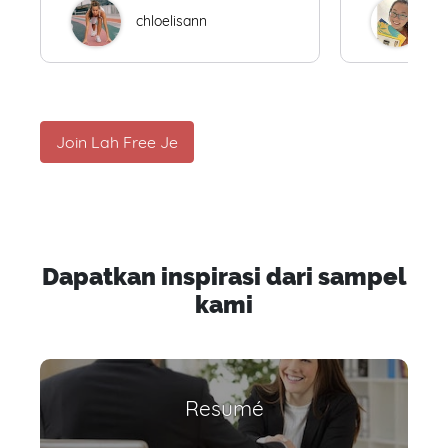
chloelisann
W
Join Lah Free Je
Dapatkan inspirasi dari sampel
kami
Resumé