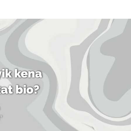
ik kena
kat bio?
"