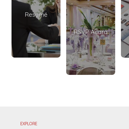
Resumé
RSVP Acara
EXPLORE