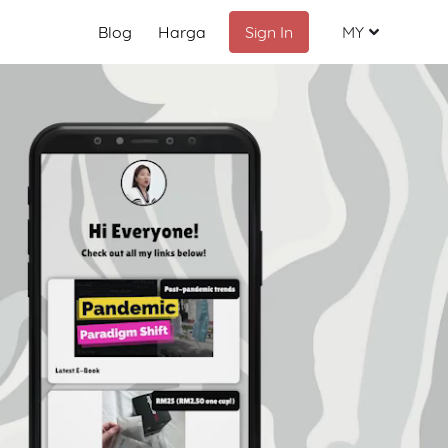
Blog
Harga
Sign In
MY
Malay
English
Chinese
Indonesia
Russian