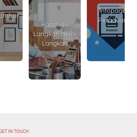
Infopage
Gambar
Peraduan
Panduan
Langkah demi
Langkah
GET IN TOUCH