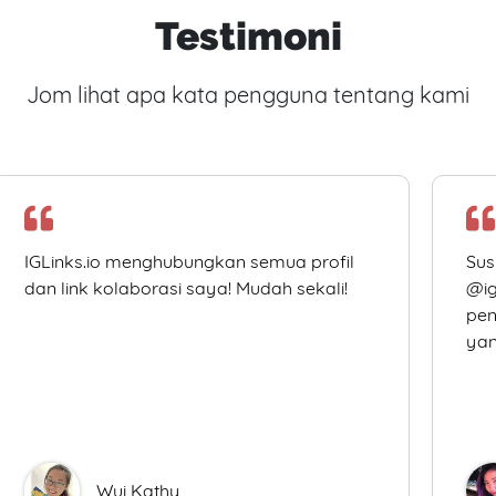
Testimoni
Jom lihat apa kata pengguna tentang kami
IGLinks.io menghubungkan semua profil
Sus
dan link kolaborasi saya! Mudah sekali!
@ig
pen
yan
Wui Kathy