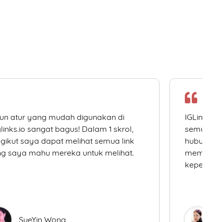
un atur yang mudah digunakan di
IGLinks.i
links.io sangat bagus! Dalam 1 skrol,
semua me
gikut saya dapat melihat semua link
hubungan 
g saya mahu mereka untuk melihat.
memudahk
keperluan
SueYin Wong
D