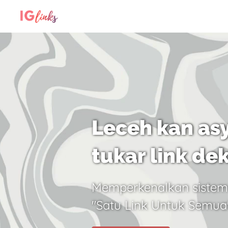
Leceh kan asy
tukar link de
Memperkenalkan sistem
"Satu Link Untuk Semua