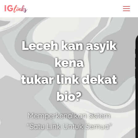
Leceh kan asyik
kena
tukar link dekat
bio?
Memperkenalkan sistem
"Satu Link Untuk Semua"