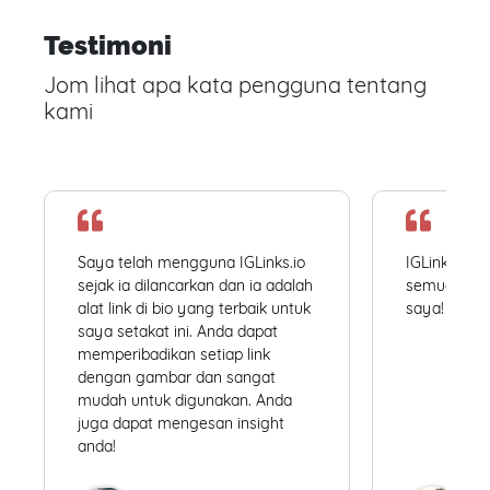
Testimoni
Jom lihat apa kata pengguna tentang
kami
Saya telah mengguna IGLinks.io
IGLinks.io
sejak ia dilancarkan dan ia adalah
semua profil
alat link di bio yang terbaik untuk
saya! Mudah
saya setakat ini. Anda dapat
memperibadikan setiap link
dengan gambar dan sangat
mudah untuk digunakan. Anda
juga dapat mengesan insight
anda!