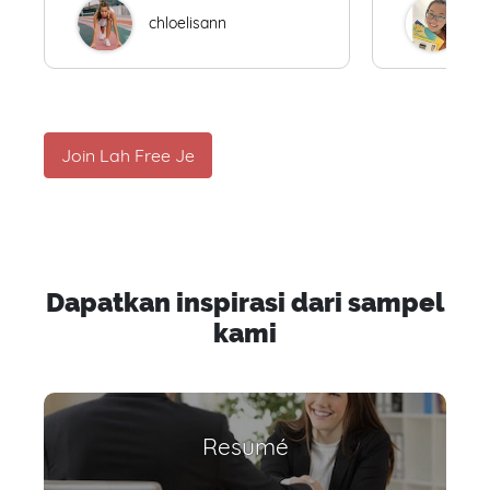
chloelisann
W
Join Lah Free Je
Dapatkan inspirasi dari sampel
kami
Resumé