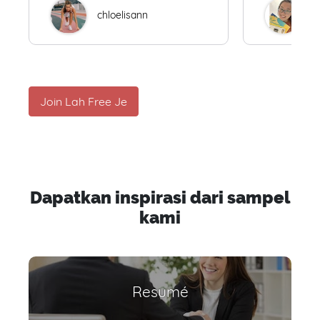
chloelisann
W
Join Lah Free Je
Dapatkan inspirasi dari sampel
kami
Resumé