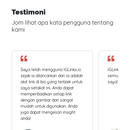
Testimoni
Jom lihat apa kata pengguna tentang
kami
Saya telah mengguna IGLinks.io
IGLinks.io
sejak ia dilancarkan dan ia adalah
semua profil
alat link di bio yang terbaik untuk
saya! Mudah
saya setakat ini. Anda dapat
memperibadikan setiap link
dengan gambar dan sangat
mudah untuk digunakan. Anda
juga dapat mengesan insight
anda!