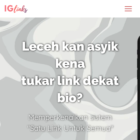
Leceh kan asyik
kena
tukar link dekat
bio?
Memperkenalkan sistem
"Satu Link Untuk Semua"