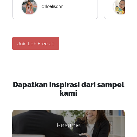
chloelisann
W
Join Lah Free Je
Dapatkan inspirasi dari sampel
kami
Resumé