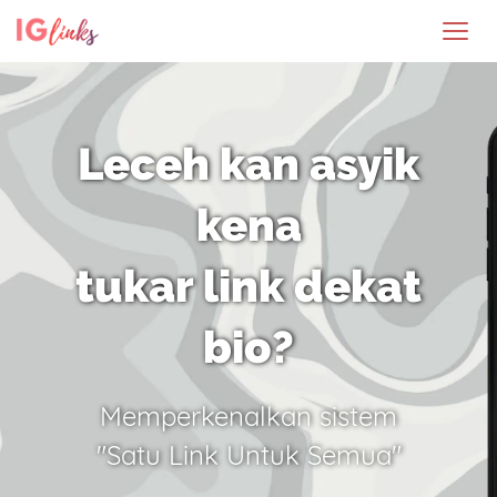
Leceh kan asyik
kena
tukar link dekat
bio?
Memperkenalkan sistem
"Satu Link Untuk Semua"