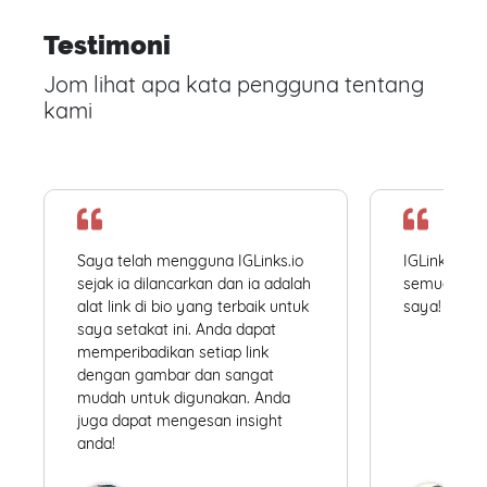
Testimoni
Jom lihat apa kata pengguna tentang
kami
Saya telah mengguna IGLinks.io
IGLinks.io
sejak ia dilancarkan dan ia adalah
semua profil
alat link di bio yang terbaik untuk
saya! Mudah
saya setakat ini. Anda dapat
memperibadikan setiap link
dengan gambar dan sangat
mudah untuk digunakan. Anda
juga dapat mengesan insight
anda!