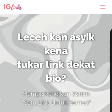
Leceh kan asyik
kena
tukar link dekat
bio?
Memperkenalkan sistem
"Satu Link Untuk Semua"