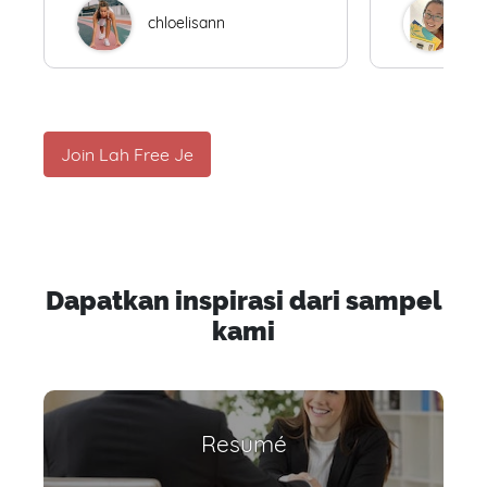
chloelisann
W
Join Lah Free Je
Dapatkan inspirasi dari sampel
kami
Resumé