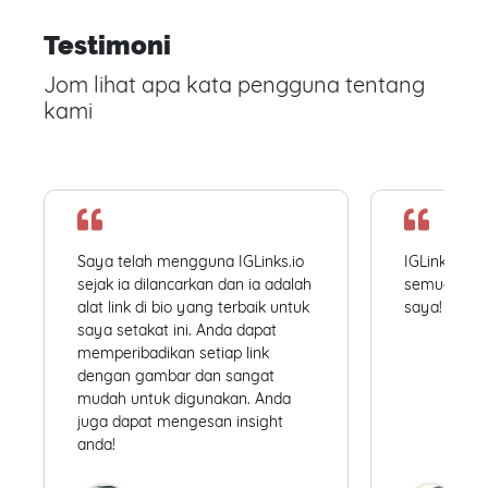
Testimoni
Jom lihat apa kata pengguna tentang
kami
Saya telah mengguna IGLinks.io
IGLinks.io
sejak ia dilancarkan dan ia adalah
semua profil
alat link di bio yang terbaik untuk
saya! Mudah
saya setakat ini. Anda dapat
memperibadikan setiap link
dengan gambar dan sangat
mudah untuk digunakan. Anda
juga dapat mengesan insight
anda!