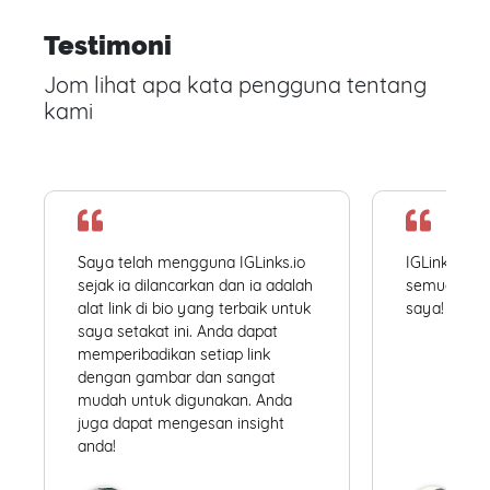
Testimoni
Jom lihat apa kata pengguna tentang
kami
Saya telah mengguna IGLinks.io
IGLinks.io
sejak ia dilancarkan dan ia adalah
semua profil
alat link di bio yang terbaik untuk
saya! Mudah
saya setakat ini. Anda dapat
memperibadikan setiap link
dengan gambar dan sangat
mudah untuk digunakan. Anda
juga dapat mengesan insight
anda!