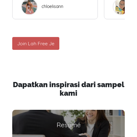
chloelisann
W
Join Lah Free Je
Dapatkan inspirasi dari sampel
kami
Resumé