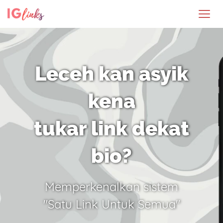
Leceh kan asyik
kena
tukar link dekat
bio?
Memperkenalkan sistem
"Satu Link Untuk Semua"