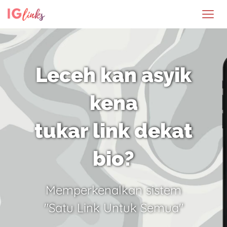
Leceh kan asyik
kena
tukar link dekat
bio?
Memperkenalkan sistem
"Satu Link Untuk Semua"