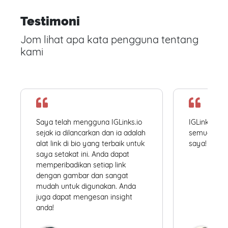
Testimoni
Jom lihat apa kata pengguna tentang
kami
Saya telah mengguna IGLinks.io
IGLinks.io
sejak ia dilancarkan dan ia adalah
semua profil
alat link di bio yang terbaik untuk
saya! Mudah
saya setakat ini. Anda dapat
memperibadikan setiap link
dengan gambar dan sangat
mudah untuk digunakan. Anda
juga dapat mengesan insight
anda!