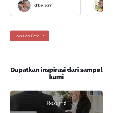
chloelisann
W
Join Lah Free Je
Dapatkan inspirasi dari sampel
kami
Resumé