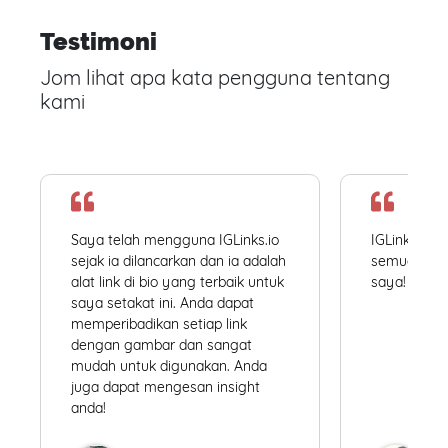
Testimoni
Jom lihat apa kata pengguna tentang
kami
Saya telah mengguna IGLinks.io
IGLinks.io
sejak ia dilancarkan dan ia adalah
semua profil
alat link di bio yang terbaik untuk
saya! Mudah
saya setakat ini. Anda dapat
memperibadikan setiap link
dengan gambar dan sangat
mudah untuk digunakan. Anda
juga dapat mengesan insight
anda!