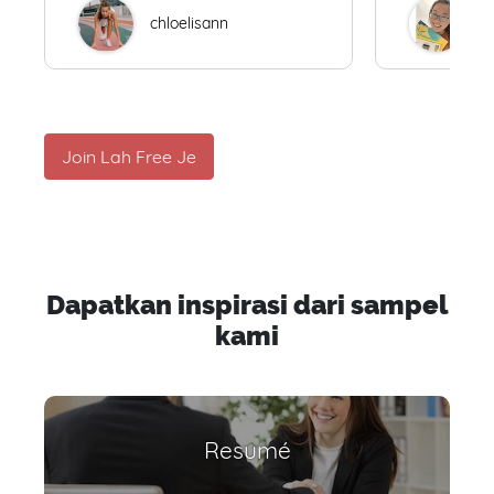
chloelisann
W
Join Lah Free Je
Dapatkan inspirasi dari sampel
kami
Resumé