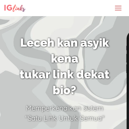
Leceh kan asyik
kena
tukar link dekat
bio?
Memperkenalkan sistem
"Satu Link Untuk Semua"