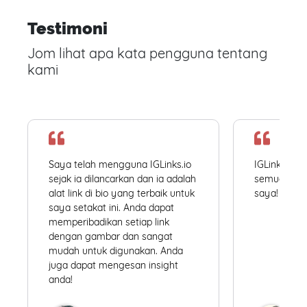
Testimoni
Jom lihat apa kata pengguna tentang
kami
Saya telah mengguna IGLinks.io
IGLinks.io
sejak ia dilancarkan dan ia adalah
semua profil
alat link di bio yang terbaik untuk
saya! Mudah
saya setakat ini. Anda dapat
memperibadikan setiap link
dengan gambar dan sangat
mudah untuk digunakan. Anda
juga dapat mengesan insight
anda!