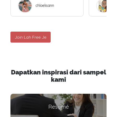
chloelisann
W
Join Lah Free Je
Dapatkan inspirasi dari sampel
kami
Resumé