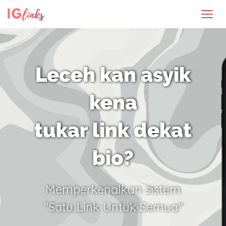
Leceh kan asyik
kena
tukar link dekat
bio?
Memperkenalkan sistem
"Satu Link Untuk Semua"