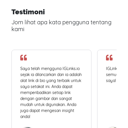
Testimoni
Jom lihat apa kata pengguna tentang
kami
Saya telah mengguna IGLinks.io
IGLinks.io
sejak ia dilancarkan dan ia adalah
semua profil
alat link di bio yang terbaik untuk
saya! Mudah
saya setakat ini. Anda dapat
memperibadikan setiap link
dengan gambar dan sangat
mudah untuk digunakan. Anda
juga dapat mengesan insight
anda!