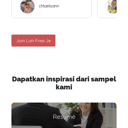
chloelisann
W
Join Lah Free Je
Dapatkan inspirasi dari sampel
kami
Resumé