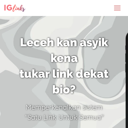
Leceh kan asyik
kena
tukar link dekat
bio?
Memperkenalkan sistem
"Satu Link Untuk Semua"