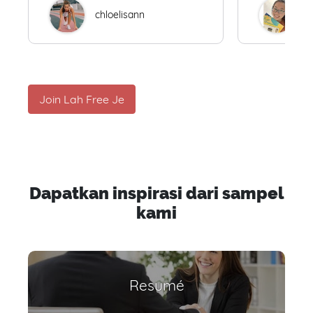
chloelisann
W
Join Lah Free Je
Dapatkan inspirasi dari sampel
kami
Resumé