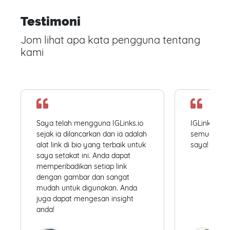
Testimoni
Jom lihat apa kata pengguna tentang
kami
Saya telah mengguna IGLinks.io
IGLinks.io
sejak ia dilancarkan dan ia adalah
semua profil
alat link di bio yang terbaik untuk
saya! Mudah
saya setakat ini. Anda dapat
memperibadikan setiap link
dengan gambar dan sangat
mudah untuk digunakan. Anda
juga dapat mengesan insight
anda!