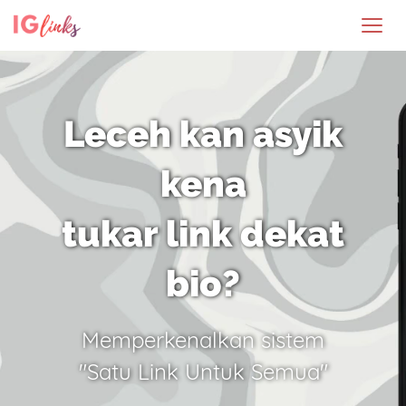
Leceh kan asyik
kena
tukar link dekat
bio?
Memperkenalkan sistem
"Satu Link Untuk Semua"