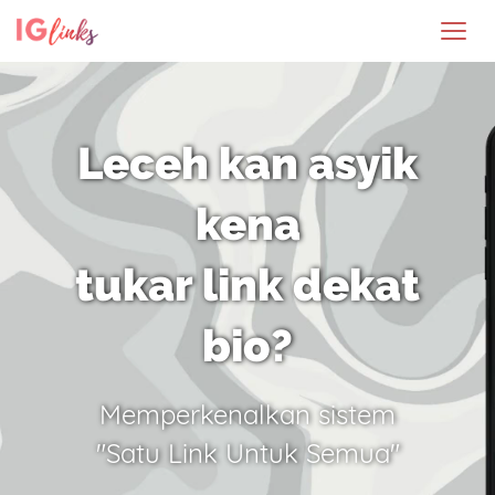
Leceh kan asyik
kena
tukar link dekat
bio?
Memperkenalkan sistem
"Satu Link Untuk Semua"