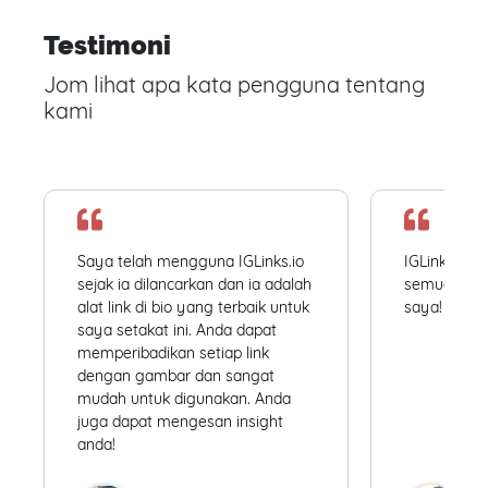
Testimoni
Jom lihat apa kata pengguna tentang
kami
Saya telah mengguna IGLinks.io
IGLinks.io
sejak ia dilancarkan dan ia adalah
semua profil
alat link di bio yang terbaik untuk
saya! Mudah
saya setakat ini. Anda dapat
memperibadikan setiap link
dengan gambar dan sangat
mudah untuk digunakan. Anda
juga dapat mengesan insight
anda!