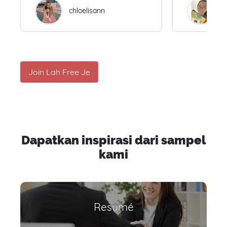
chloelisann
W
Join Lah Free Je
Dapatkan inspirasi dari sampel
kami
Resumé