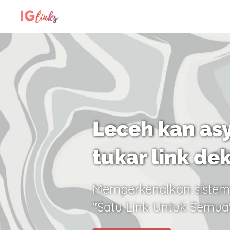
Leceh kan asy
tukar link de
Memperkenalkan sistem
"Satu Link Untuk Semua