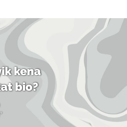
ik kena
kat bio?
"