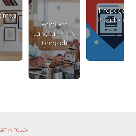
Infopage
Gambar
Peraduan
Panduan
Langkah demi
Langkah
GET IN TOUCH