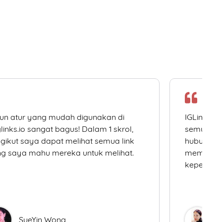
un atur yang mudah digunakan di
IGLinks.i
links.io sangat bagus! Dalam 1 skrol,
semua me
gikut saya dapat melihat semua link
hubungan 
g saya mahu mereka untuk melihat.
memudahk
keperluan
SueYin Wong
D