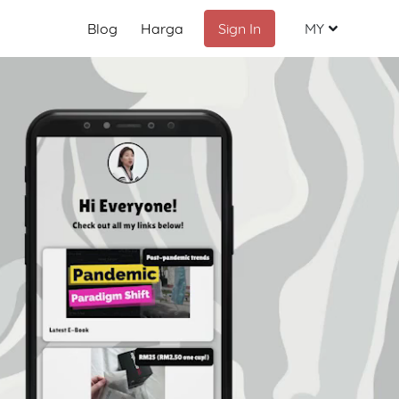
Blog
Harga
Sign In
MY
Malay
English
Chinese
Indonesia
Russian