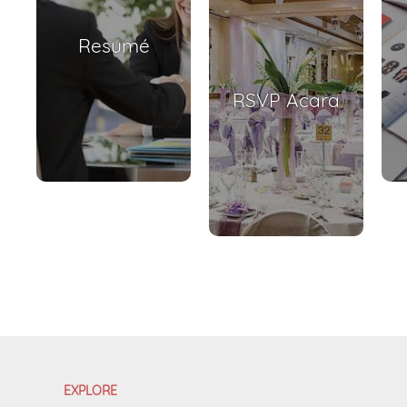
Resumé
RSVP Acara
EXPLORE