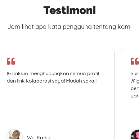
Testimoni
Jom lihat apa kata pengguna tentang kami
IGLinks.io menghubungkan semua profil
Sus
dan link kolaborasi saya! Mudah sekali!
@ig
pen
yan
Wui Kathy