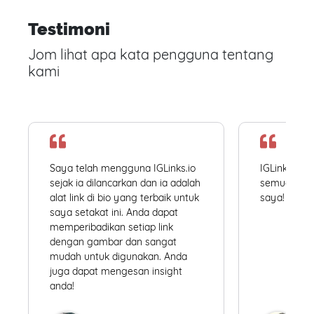
Testimoni
Jom lihat apa kata pengguna tentang
kami
Saya telah mengguna IGLinks.io
IGLinks.io
sejak ia dilancarkan dan ia adalah
semua profil
alat link di bio yang terbaik untuk
saya! Mudah
saya setakat ini. Anda dapat
memperibadikan setiap link
dengan gambar dan sangat
mudah untuk digunakan. Anda
juga dapat mengesan insight
anda!