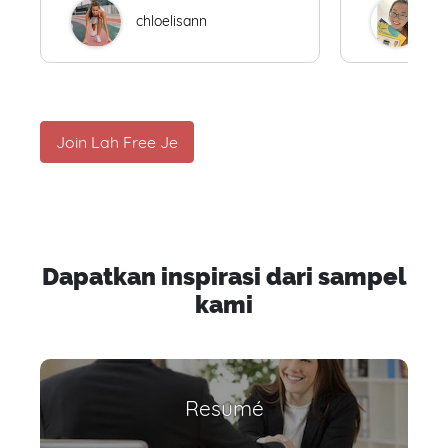
chloelisann
W
Join Lah Free Je
Dapatkan inspirasi dari sampel
kami
Resumé