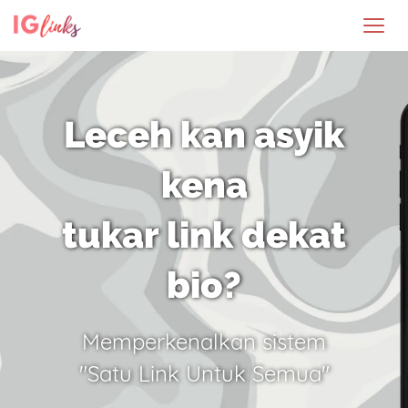
Leceh kan asyik
kena
tukar link dekat
bio?
Memperkenalkan sistem
"Satu Link Untuk Semua"