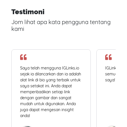
Testimoni
Jom lihat apa kata pengguna tentang
kami
Saya telah mengguna IGLinks.io
IGLinks.io
sejak ia dilancarkan dan ia adalah
semua profil
alat link di bio yang terbaik untuk
saya! Mudah
saya setakat ini. Anda dapat
memperibadikan setiap link
dengan gambar dan sangat
mudah untuk digunakan. Anda
juga dapat mengesan insight
anda!