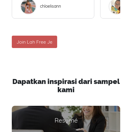
chloelisann
W
Join Lah Free Je
Dapatkan inspirasi dari sampel
kami
Resumé