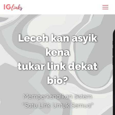
Leceh kan asyik
kena
tukar link dekat
bio?
Memperkenalkan sistem
"Satu Link Untuk Semua"