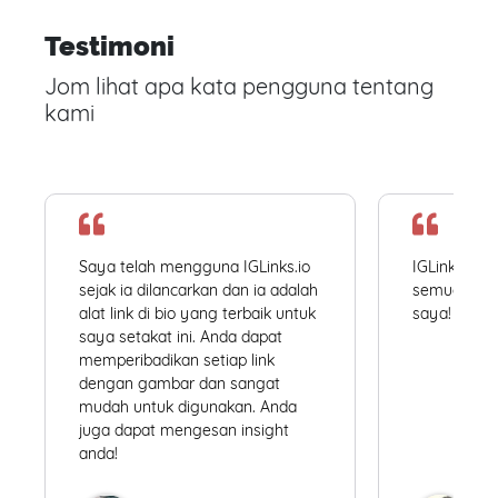
Testimoni
Jom lihat apa kata pengguna tentang
kami
Saya telah mengguna IGLinks.io
IGLinks.io
sejak ia dilancarkan dan ia adalah
semua profil
alat link di bio yang terbaik untuk
saya! Mudah
saya setakat ini. Anda dapat
memperibadikan setiap link
dengan gambar dan sangat
mudah untuk digunakan. Anda
juga dapat mengesan insight
anda!