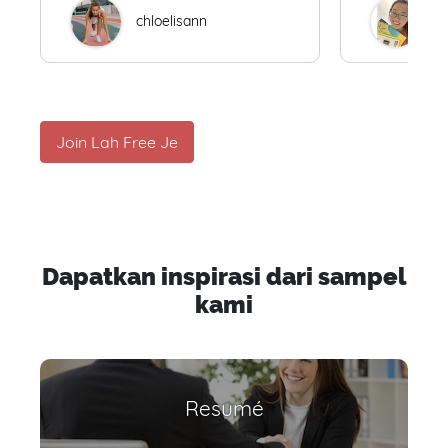
chloelisann
W
Join Lah Free Je
Dapatkan inspirasi dari sampel
kami
Resumé