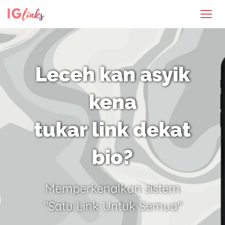
Leceh kan asyik
kena
tukar link dekat
bio?
Memperkenalkan sistem
"Satu Link Untuk Semua"