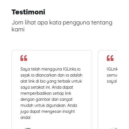
Testimoni
Jom lihat apa kata pengguna tentang
kami
Saya telah mengguna IGLinks.io
IGLinks.io
sejak ia dilancarkan dan ia adalah
semua profil
alat link di bio yang terbaik untuk
saya! Mudah
saya setakat ini. Anda dapat
memperibadikan setiap link
dengan gambar dan sangat
mudah untuk digunakan. Anda
juga dapat mengesan insight
anda!