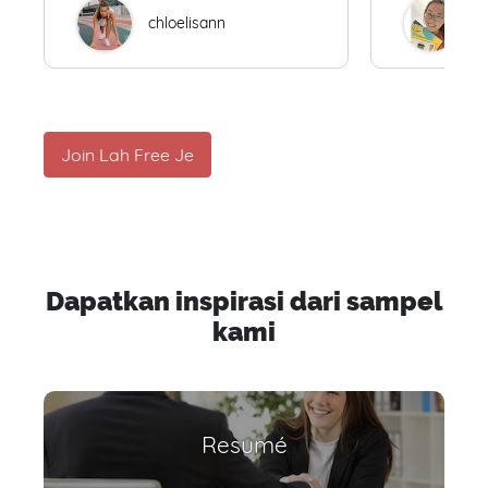
chloelisann
W
Join Lah Free Je
Dapatkan inspirasi dari sampel
kami
Resumé