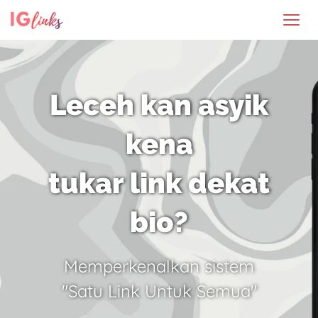
Leceh kan asyik
kena
tukar link dekat
bio?
Memperkenalkan sistem
"Satu Link Untuk Semua"