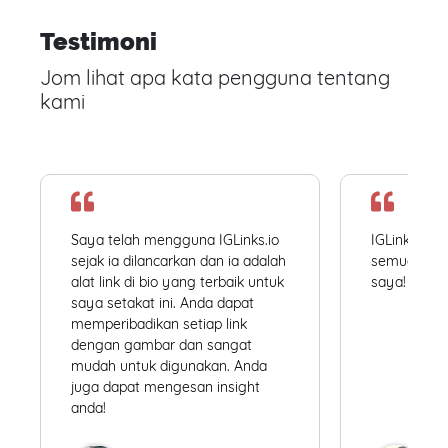
Testimoni
Jom lihat apa kata pengguna tentang
kami
Saya telah mengguna IGLinks.io
IGLinks.io
sejak ia dilancarkan dan ia adalah
semua profil
alat link di bio yang terbaik untuk
saya! Mudah
saya setakat ini. Anda dapat
memperibadikan setiap link
dengan gambar dan sangat
mudah untuk digunakan. Anda
juga dapat mengesan insight
anda!