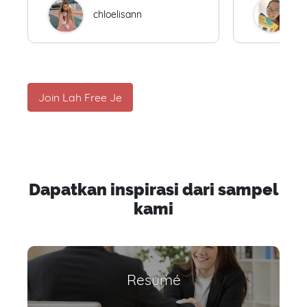
chloelisann
W
Join Lah Free Je
Dapatkan inspirasi dari sampel
kami
Resumé