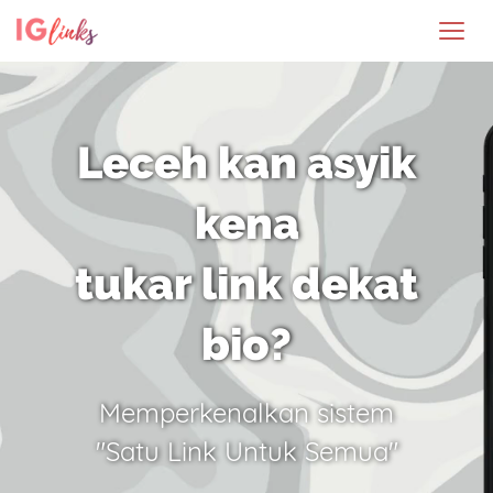
Leceh kan asyik
kena
tukar link dekat
bio?
Memperkenalkan sistem
"Satu Link Untuk Semua"