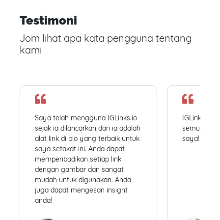
Testimoni
Jom lihat apa kata pengguna tentang
kami
Saya telah mengguna IGLinks.io
IGLinks.io
sejak ia dilancarkan dan ia adalah
semua profil
alat link di bio yang terbaik untuk
saya! Mudah
saya setakat ini. Anda dapat
memperibadikan setiap link
dengan gambar dan sangat
mudah untuk digunakan. Anda
juga dapat mengesan insight
anda!