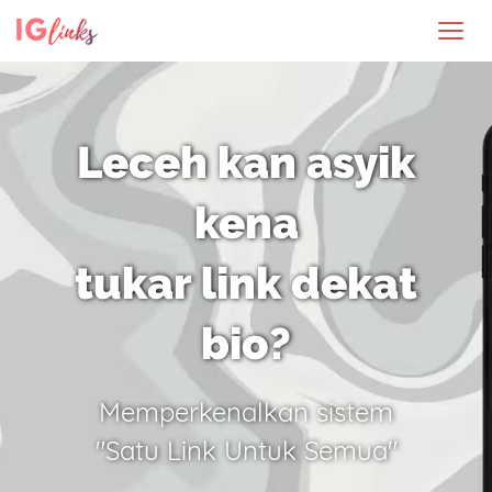
Leceh kan asyik
kena
tukar link dekat
bio?
Memperkenalkan sistem
"Satu Link Untuk Semua"