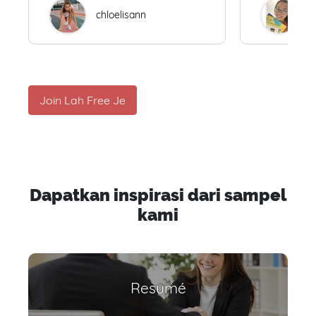
chloelisann
W
Join Lah Free Je
Dapatkan inspirasi dari sampel
kami
Resumé