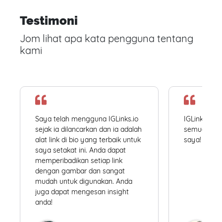
Testimoni
Jom lihat apa kata pengguna tentang
kami
Saya telah mengguna IGLinks.io
IGLinks.io
sejak ia dilancarkan dan ia adalah
semua profil
alat link di bio yang terbaik untuk
saya! Mudah
saya setakat ini. Anda dapat
memperibadikan setiap link
dengan gambar dan sangat
mudah untuk digunakan. Anda
juga dapat mengesan insight
anda!