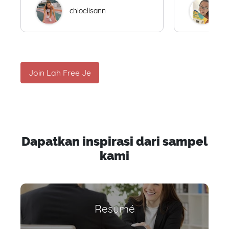
chloelisann
W
Join Lah Free Je
Dapatkan inspirasi dari sampel
kami
Resumé