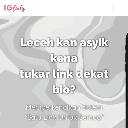
Leceh kan asyik
kena
tukar link dekat
bio?
Memperkenalkan sistem
"Satu Link Untuk Semua"