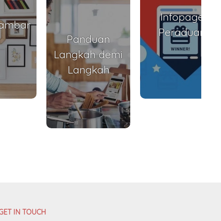
Infopage
Gambar
Peraduan
Panduan
Langkah demi
Langkah
GET IN TOUCH