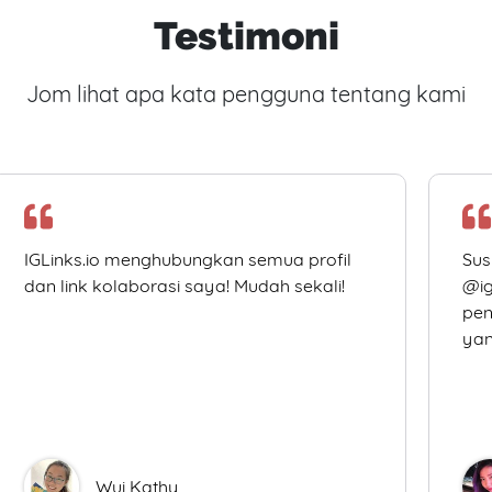
Testimoni
Jom lihat apa kata pengguna tentang kami
IGLinks.io menghubungkan semua profil
Sus
dan link kolaborasi saya! Mudah sekali!
@ig
pen
yan
Wui Kathy