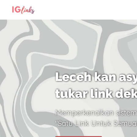
Leceh kan asy
tukar link de
Memperkenalkan sistem
"Satu Link Untuk Semua