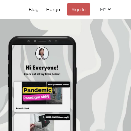
Blog
Harga
Sign In
MY
Malay
English
Chinese
Indonesia
Russian