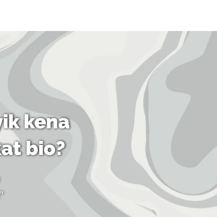
ik kena
kat bio?
"