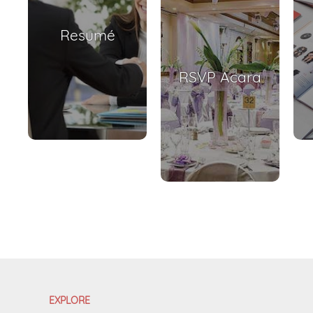
Resumé
RSVP Acara
EXPLORE