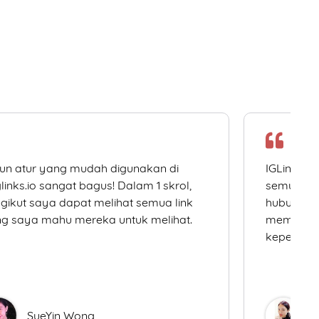
un atur yang mudah digunakan di
IGLinks.i
links.io sangat bagus! Dalam 1 skrol,
semua me
gikut saya dapat melihat semua link
hubungan 
g saya mahu mereka untuk melihat.
memudahk
keperluan
SueYin Wong
D