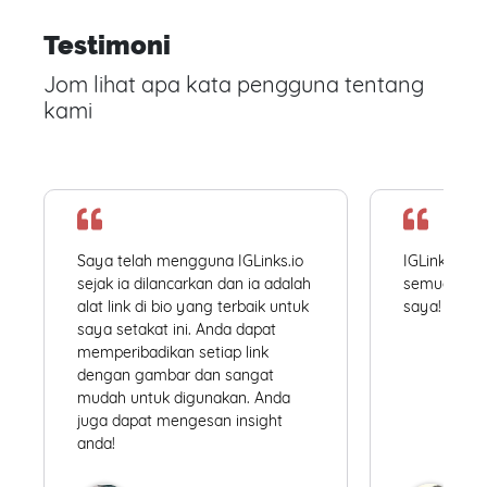
Testimoni
Jom lihat apa kata pengguna tentang
kami
Saya telah mengguna IGLinks.io
IGLinks.io
sejak ia dilancarkan dan ia adalah
semua profil
alat link di bio yang terbaik untuk
saya! Mudah
saya setakat ini. Anda dapat
memperibadikan setiap link
dengan gambar dan sangat
mudah untuk digunakan. Anda
juga dapat mengesan insight
anda!