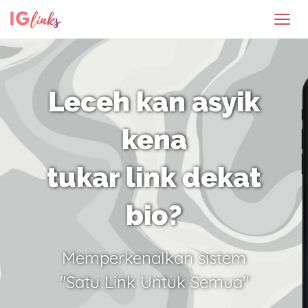
Leceh kan asyik
kena
tukar link dekat
bio?
Memperkenalkan sistem
"Satu Link Untuk Semua"