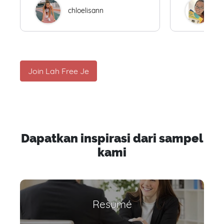
chloelisann
W
Join Lah Free Je
Dapatkan inspirasi dari sampel
kami
Resumé