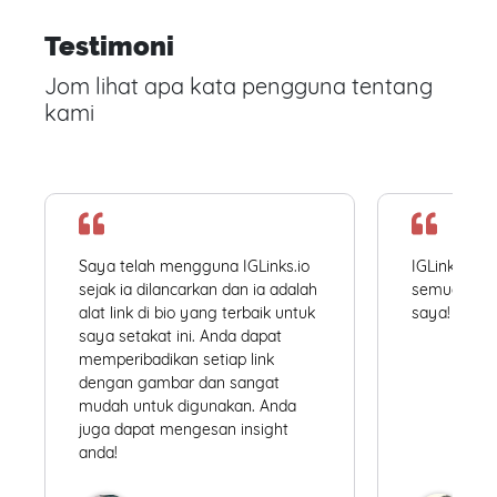
Testimoni
Jom lihat apa kata pengguna tentang
kami
Saya telah mengguna IGLinks.io
IGLinks.io
sejak ia dilancarkan dan ia adalah
semua profil
alat link di bio yang terbaik untuk
saya! Mudah
saya setakat ini. Anda dapat
memperibadikan setiap link
dengan gambar dan sangat
mudah untuk digunakan. Anda
juga dapat mengesan insight
anda!