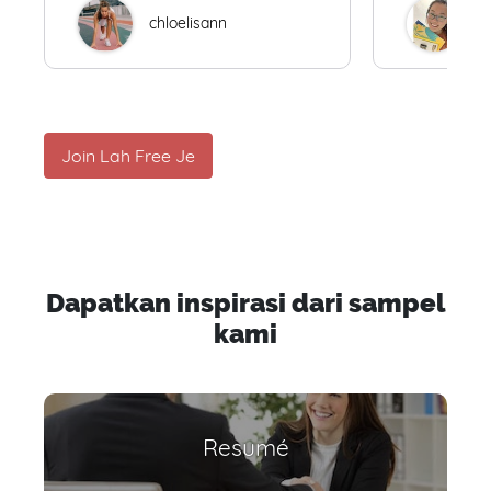
chloelisann
W
Join Lah Free Je
Dapatkan inspirasi dari sampel
kami
Resumé