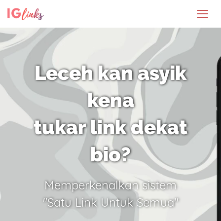
Leceh kan asyik
kena
tukar link dekat
bio?
Memperkenalkan sistem
"Satu Link Untuk Semua"