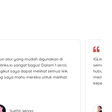
un atur yang mudah digunakan di
IGLinks.i
links.io sangat bagus! Dalam 1 skrol,
semua me
gikut saya dapat melihat semua link
hubungan 
g saya mahu mereka untuk melihat.
memudahk
keperluan
SueYin Wong
D