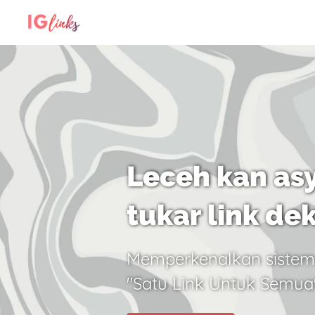
Leceh kan asy
tukar link de
Memperkenalkan sistem
"Satu Link Untuk Semua