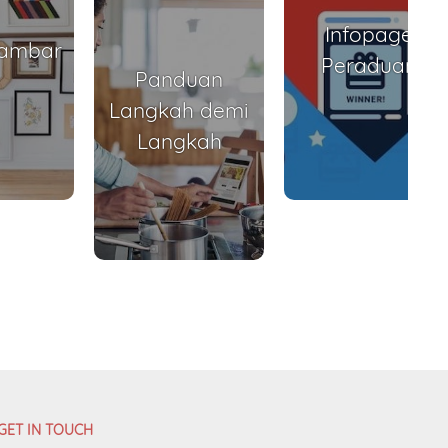
Infopage
Gambar
Peraduan
Panduan
Langkah demi
Langkah
GET IN TOUCH