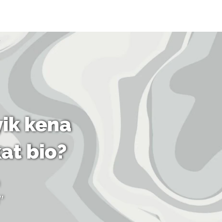
ik kena
kat bio?
"