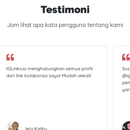
Testimoni
Jom lihat apa kata pengguna tentang kami
IGLinks.io menghubungkan semua profil
Sus
dan link kolaborasi saya! Mudah sekali!
@ig
pen
yan
Wui Kathy