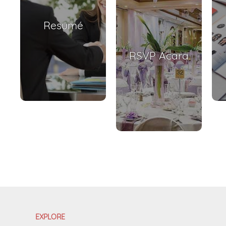
Resumé
RSVP Acara
EXPLORE