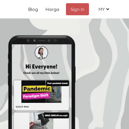
Blog
Harga
Sign In
MY
Malay
English
Chinese
Indonesia
Russian