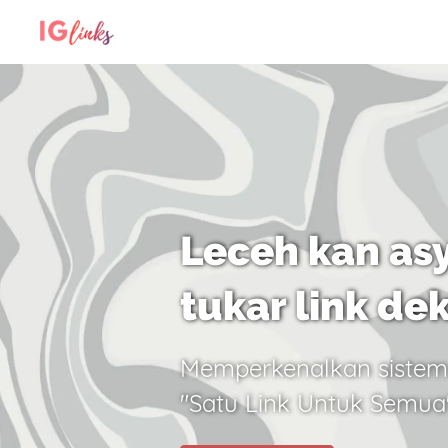
Leceh kan asy
tukar link de
Memperkenalkan sistem
"Satu Link Untuk Semua