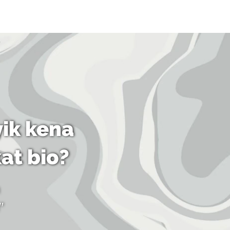
ik kena
kat bio?
"