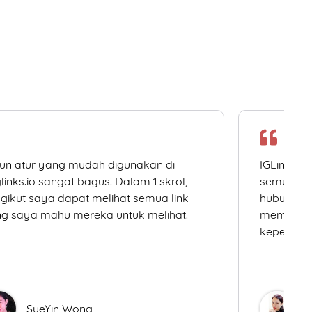
un atur yang mudah digunakan di
IGLinks.i
links.io sangat bagus! Dalam 1 skrol,
semua me
gikut saya dapat melihat semua link
hubungan 
g saya mahu mereka untuk melihat.
memudahk
keperluan
SueYin Wong
D