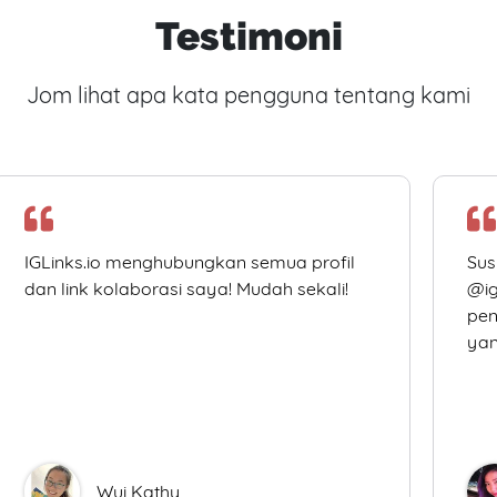
Testimoni
Jom lihat apa kata pengguna tentang kami
IGLinks.io menghubungkan semua profil
Sus
dan link kolaborasi saya! Mudah sekali!
@ig
pen
yan
Wui Kathy