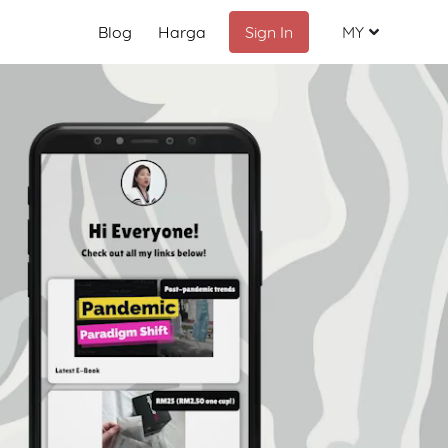
Blog
Harga
Sign In
MY
Malay
English
Chinese
Indonesia
Russian