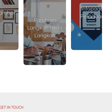
Infopage
Gambar
Peraduan
Panduan
Langkah demi
Langkah
GET IN TOUCH