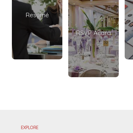
Resumé
RSVP Acara
EXPLORE