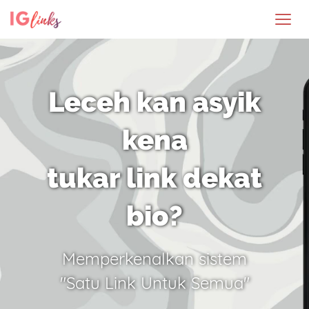
Leceh kan asyik
kena
tukar link dekat
bio?
Memperkenalkan sistem
"Satu Link Untuk Semua"