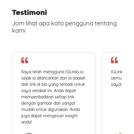
Testimoni
Jom lihat apa kata pengguna tentang
kami
Saya telah mengguna IGLinks.io
IGLinks.io
sejak ia dilancarkan dan ia adalah
semua profil
alat link di bio yang terbaik untuk
saya! Mudah
saya setakat ini. Anda dapat
memperibadikan setiap link
dengan gambar dan sangat
mudah untuk digunakan. Anda
juga dapat mengesan insight
anda!