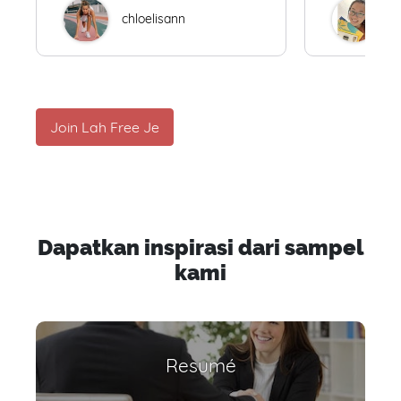
chloelisann
W
Join Lah Free Je
Dapatkan inspirasi dari sampel
kami
Resumé