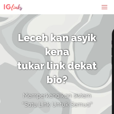
Leceh kan asyik
kena
tukar link dekat
bio?
Memperkenalkan sistem
"Satu Link Untuk Semua"