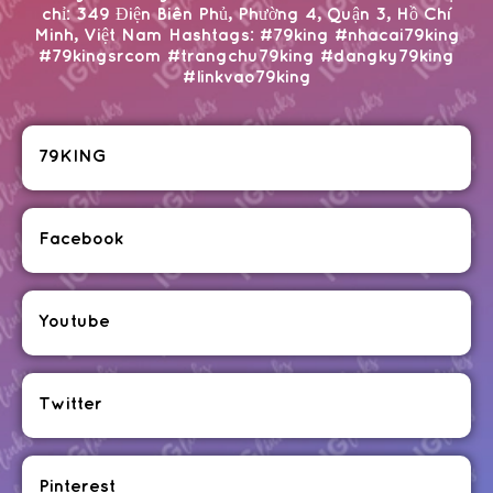
chỉ: 349 Điện Biên Phủ, Phường 4, Quận 3, Hồ Chí
Minh, Việt Nam Hashtags: #79king #nhacai79king
#79kingsrcom #trangchu79king #dangky79king
#linkvao79king
79KING
Facebook
Youtube
Twitter
Pinterest