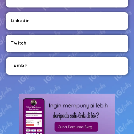
Linkedin
Twitch
Tumblr