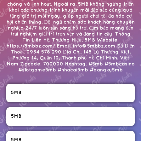
chóng và linh hoạt. Ngoài ra, 5MB không ngừng triển
khai các chương trình khuyến mãi đặc sắc cùng quà
tặng giá trị mỗi ngày, giúp người chơi tối đa hóa cơ
hội chiến thắng. Đội ngũ chăm sóc khách hàng chuyên
nghiệp 24/7 luôn sẵn sàng hỗ trợ, đảm bảo mang đến
trải nghiệm giải trí trọn vẹn và đáng tin cậy. Thông
Tin Liên Hệ: Thương Hiệu: 5MB Website:
https://5mbbz.com/ Email: info@5mbbz.com Số Điện
Thoại: 0934 578 290 Địa Chỉ: 145 Lý Thường Kiệt,
Phường 14, Quận 10, Thành phố Hồ Chí Minh, Việt
Nam Zipcode: 700000 Hashtag: #5mb #5mbcasino
#slotgame5mb #nhacai5mb #dangky5mb
5MB
5MB
5MB