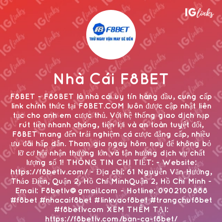
Nhà Cái F8BET
F8BET - F88BET là nhà cái uy tín hàng đầu, cung cấp
link chính thức tại F8BET.COM luôn được cập nhật liên
tục cho anh em cược thủ. Với hệ thống giao dịch nạp
rút tiền nhanh chóng, tiện lợi và an toàn tuyệt đối,
F8BET mang đến trải nghiệm cá cược đẳng cấp, nhiều
ưu đãi hấp dẫn. Tham gia ngay hôm nay để không bỏ
lỡ cơ hội nhận thưởng lớn và tận hưởng dịch vụ chất
lượng số 1! THÔNG TIN CHI TIẾT: - Website:
https://f8betlv.com/ - Địa chỉ: 61 Nguyễn Văn Hưởng,
Thảo Điền, Quận 2, Hồ Chí MinhQuận 2, Hồ Chí Minh -
Email: F8betlv@gmail.com - Hotline: 0902100888
#f8bet #nhacaif8bet #linkvaof8bet #trangchuf8bet
#f8betlvcom XEM THÊM TẠI:
https://f8betlv.com/ban-ca-f8bet/