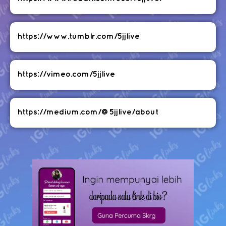
https://www.tumblr.com/5jjlive
https://vimeo.com/5jjlive
https://medium.com/@5jjlive/about