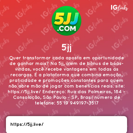
5jj
Quer transformar cada aposta em oportunidade
de ganhar mais? Na 5jj, além de bônus de boas-
vindas, você recebe vantagens em todas as
recargas. É a plataforma que combina emoção,
praticidade e promoções constantes para quem
não abre mão de jogar com benefícios reais. site:
https://5jj.live/ Endereço: Rua das Palmeiras, 184 -
Consolação, São Paulo - SP, Brasil número de
telefone: 55 19 949197-3517
https://5jj.live/